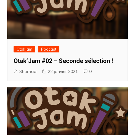
OtakJam
Podcast
Otak’Jam #02 – Seconde sélection !
Shomaa
22 janvier 2021
0