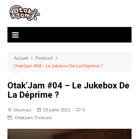
Aller
au
contenu
Accueil
Podcast
Otak’Jam #04 – Le Jukebox De La Déprime ?
Otak’Jam #04 – Le Jukebox De
La Déprime ?
Shomaa
29 juillet 2021
0
OtakJam
,
Podcast