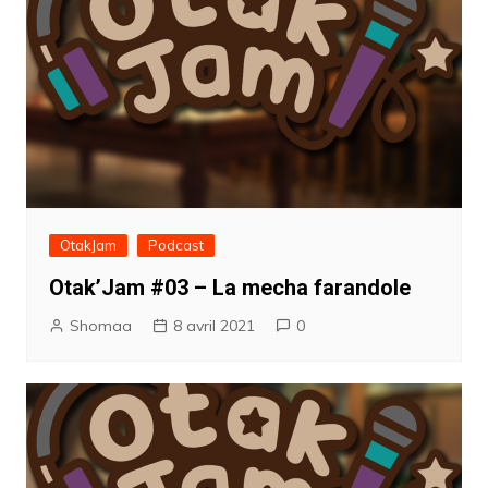
OtakJam
Podcast
Otak’Jam #03 – La mecha farandole
Shomaa
8 avril 2021
0