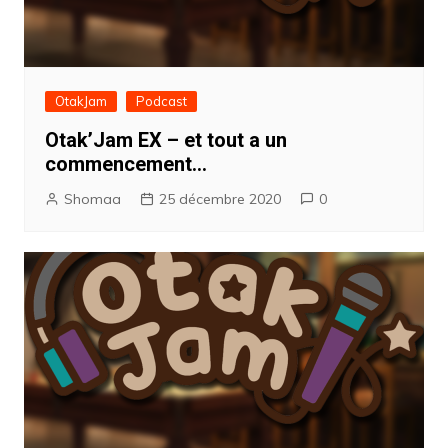
OtakJam
Podcast
Otak’Jam EX – et tout a un
commencement…
Shomaa
25 décembre 2020
0