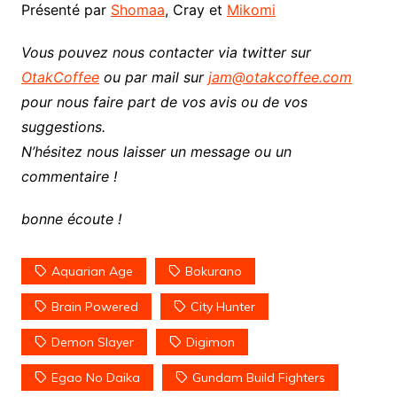
Présenté par
Shomaa
, Cray et
Mikomi
Vous pouvez nous contacter via twitter sur
OtakCoffee
ou par mail sur
jam@otakcoffee.com
pour nous faire part de vos avis ou de vos
suggestions.
N’hésitez nous laisser un message ou un
commentaire !
bonne écoute !
Aquarian Age
Bokurano
Brain Powered
City Hunter
Demon Slayer
Digimon
Egao No Daika
Gundam Build Fighters