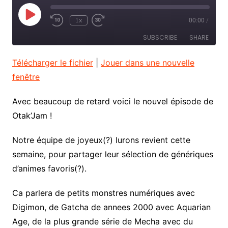
Play
1x
00:00
/
Rewind
Fast
Episode
10
Forward
SUBSCRIBE
SHARE
Seconds
30
seconds
Télécharger le fichier
|
Jouer dans une nouvelle
SHARE
RSS FEED
fenêtre
LINK
Avec beaucoup de retard voici le nouvel épisode de
EMBED
Otak’Jam !
Notre équipe de joyeux(?) lurons revient cette
semaine, pour partager leur sélection de génériques
d’animes favoris(?).
Ca parlera de petits monstres numériques avec
Digimon, de Gatcha de annees 2000 avec Aquarian
Age, de la plus grande série de Mecha avec du